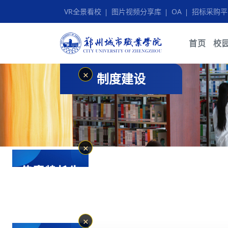
VR全景看校
图片视频分享库
OA
招标采购平
首页
校
✕
制度建设
✕
✕