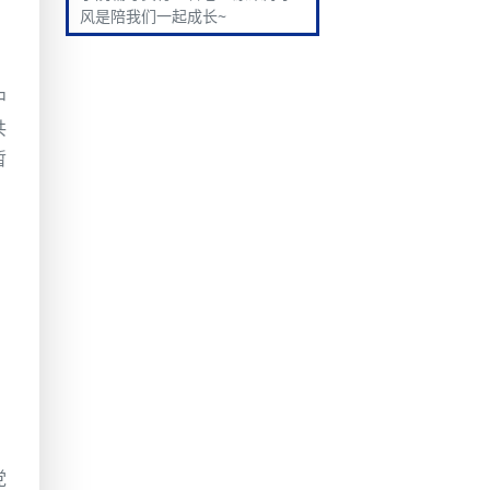
风是陪我们一起成长~
中
共
暂
党