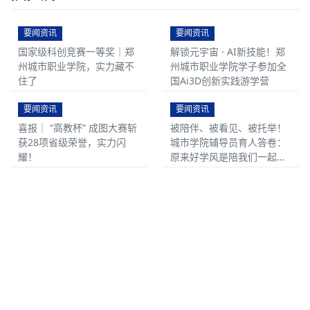
要闻资讯
要闻资讯
国家级科创竞赛一等奖｜郑
解锁元宇宙 · AI新技能！郑
州城市职业学院，实力藏不
州城市职业学院学子参加全
住了
国Ai3D创新实践游学营
要闻资讯
要闻资讯
喜报｜ “高教杯” 成图大赛斩
被陪伴、被看见、被托举！
获28项省级荣誉，实力闪
城市学院辅导员育人答卷：
耀！
原来好学风是陪我们一起成
长~