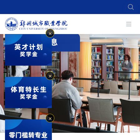
✕
招生信息
✕
✕